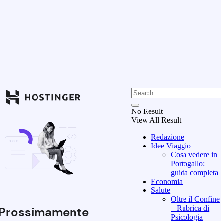
No Result
View All Result
Redazione
Idee Viaggio
Cosa vedere in
Portogallo:
guida completa
Economia
Salute
Oltre il Confine
– Rubrica di
Prossimamente
Psicologia