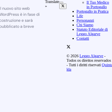
Translate
Il Tuo Medico
»
in Portogallo
Il nuovo sito web
Portogallo in Pratica
WordPress è in fase di
Life
costruzione e sarà
Personaggi
Chi Siamo
pubblicato a breve
Statuto Editoriale di
Leggo Algarve
Contatti
© 2026
Leggo Algarve
-
Todos os direitos reservados
- Tutti i diritti riservati
Quint
lda