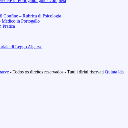
vedere in Portogallo: guida completa
 il Confine – Rubrica di Psicologia
o Medico in Portogallo
n Pratica
toriale di Leggo Algarve
garve
- Todos os direitos reservados - Tutti i diritti riservati
Quinta lda