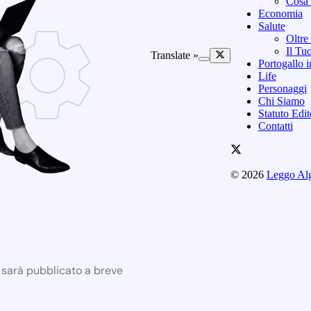
Cosa 
Economia
Salute
Oltre
Il Tu
Translate »
Portogallo i
Life
Personaggi
Chi Siamo
Statuto Edi
Contatti
© 2026
Leggo Al
e sarà pubblicato a breve