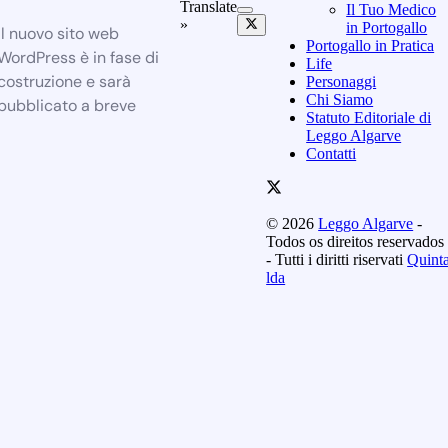
Translate
Il Tuo Medico
»
in Portogallo
Il nuovo sito web
Portogallo in Pratica
WordPress è in fase di
Life
costruzione e sarà
Personaggi
Chi Siamo
pubblicato a breve
Statuto Editoriale di
Leggo Algarve
Contatti
© 2026
Leggo Algarve
-
Todos os direitos reservados
- Tutti i diritti riservati
Quint
lda