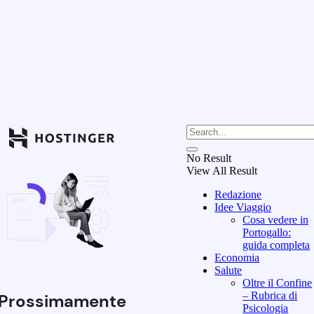
No Result
View All Result
Redazione
Idee Viaggio
Cosa vedere in
Portogallo:
guida completa
Economia
Salute
Oltre il Confine
– Rubrica di
Prossimamente
Psicologia