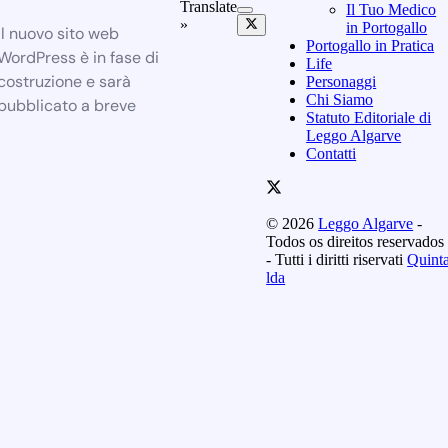
Translate
Il Tuo Medico
»
in Portogallo
Il nuovo sito web
Portogallo in Pratica
WordPress è in fase di
Life
costruzione e sarà
Personaggi
Chi Siamo
pubblicato a breve
Statuto Editoriale di
Leggo Algarve
Contatti
© 2026
Leggo Algarve
-
Todos os direitos reservados
- Tutti i diritti riservati
Quint
lda