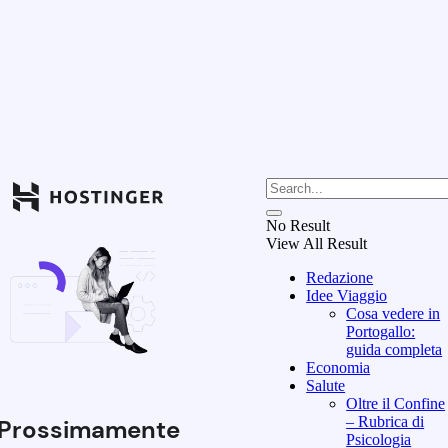
No Result
View All Result
Redazione
Idee Viaggio
Cosa vedere in
Portogallo:
guida completa
Economia
Salute
Oltre il Confine
– Rubrica di
Prossimamente
Psicologia