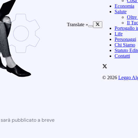
Cosa 
Economia
Salute
Oltre
Il Tu
Translate »
Portogallo i
Life
Personaggi
Chi Siamo
Statuto Edi
Contatti
© 2026
Leggo Al
e sarà pubblicato a breve