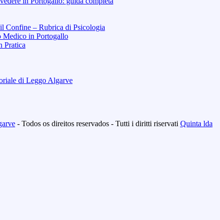
vedere in Portogallo: guida completa
 il Confine – Rubrica di Psicologia
o Medico in Portogallo
n Pratica
toriale di Leggo Algarve
garve
- Todos os direitos reservados - Tutti i diritti riservati
Quinta lda