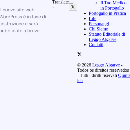
Translate
Il Tuo Medico
»
in Portogallo
Il nuovo sito web
Portogallo in Pratica
WordPress è in fase di
Life
costruzione e sarà
Personaggi
Chi Siamo
pubblicato a breve
Statuto Editoriale di
Leggo Algarve
Contatti
© 2026
Leggo Algarve
-
Todos os direitos reservados
- Tutti i diritti riservati
Quint
lda