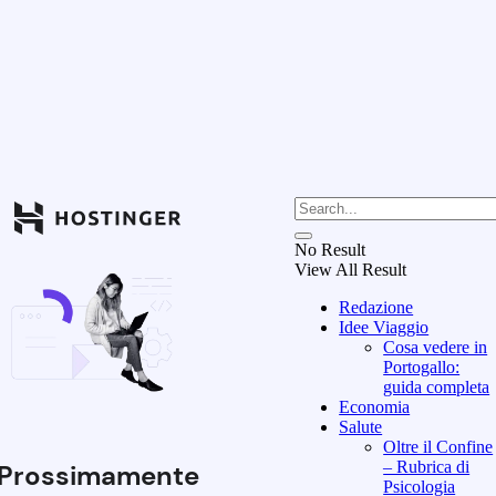
No Result
View All Result
Redazione
Idee Viaggio
Cosa vedere in
Portogallo:
guida completa
Economia
Salute
Oltre il Confine
– Rubrica di
Prossimamente
Psicologia